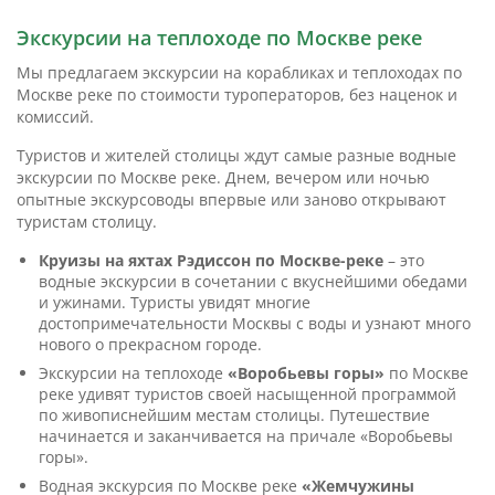
Экскурсии на теплоходе по Москве реке
Мы предлагаем экскурсии на корабликах и теплоходах по
Москве реке по стоимости туроператоров, без наценок и
комиссий.
Туристов и жителей столицы ждут самые разные водные
экскурсии по Москве реке. Днем, вечером или ночью
опытные экскурсоводы впервые или заново открывают
туристам столицу.
Круизы на яхтах Рэдиссон по Москве-реке
– это
водные экскурсии в сочетании с вкуснейшими обедами
и ужинами. Туристы увидят многие
достопримечательности Москвы с воды и узнают много
нового о прекрасном городе.
Экскурсии на теплоходе
«Воробьевы горы»
по Москве
реке удивят туристов своей насыщенной программой
по живописнейшим местам столицы. Путешествие
начинается и заканчивается на причале «Воробьевы
горы».
Водная экскурсия по Москве реке
«Жемчужины