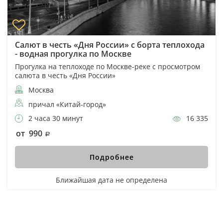
Салют в честь «Дня России» с борта теплохода
- водная прогулка по Москве
Прогулка на теплоходе по Москве-реке с просмотром
салюта в честь «Дня России»
Москва
причал «Китай-город»
2 часа 30 минут
16 335
от 990
Подробнее
Ближайшая дата не определена