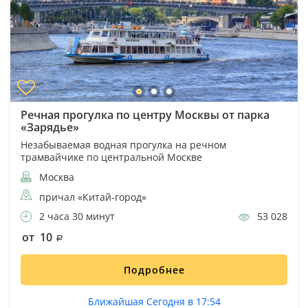
Речная прогулка по центру Москвы от парка
«Зарядье»
Незабываемая водная прогулка на речном
трамвайчике по центральной Москве
Москва
причал «Китай-город»
2 часа 30 минут
53 028
от 10
Подробнее
Ближайшая Сегодня в 17:54