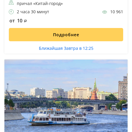
причал «Китай-город»
2 часа 30 минут
10 961
от 10
Подробнее
Ближайшая Завтра в 12:25