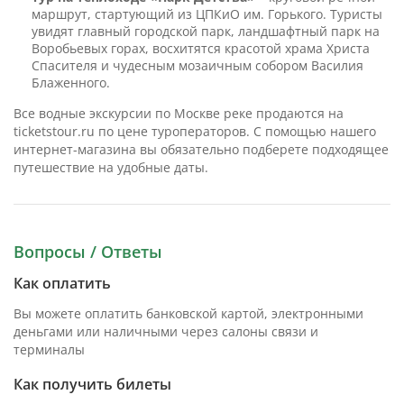
маршрут, стартующий из ЦПКиО им. Горького. Туристы
увидят главный городской парк, ландшафтный парк на
Воробьевых горах, восхитятся красотой храма Христа
Спасителя и чудесным мозаичным собором Василия
Блаженного.
Все водные экскурсии по Москве реке продаются на
ticketstour.ru по цене туроператоров. С помощью нашего
интернет-магазина вы обязательно подберете подходящее
путешествие на удобные даты.
Вопросы / Ответы
Как оплатить
Вы можете оплатить банковской картой, электронными
деньгами или наличными через салоны связи и
терминалы
Как получить билеты