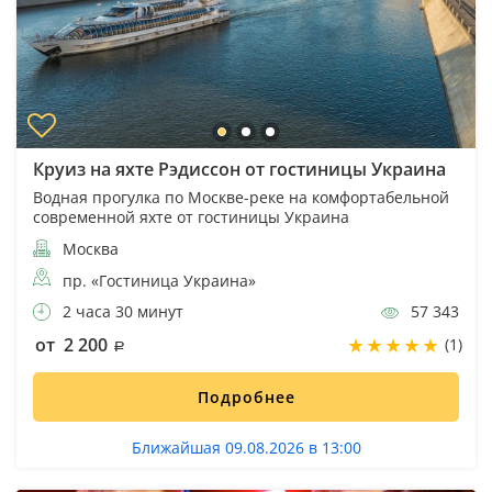
Круиз на яхте Рэдиссон от гостиницы Украина
Водная прогулка по Москве-реке на комфортабельной
современной яхте от гостиницы Украина
Москва
пр. «Гостиница Украина»
2 часа 30 минут
57 343
от 2 200
(1)
Подробнее
Ближайшая 09.08.2026 в 13:00