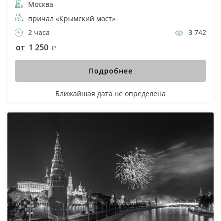
Москва
причал «Крымский мост»
2 часа
3 742
от 1 250
Подробнее
Ближайшая дата не определена