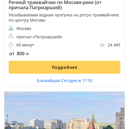
Речной трамвайчик по Москве-реке (от
причала Патриарший)
Незабываемая водная прогулка на ретро трамвайчике
по центру Москвы
Москва
причал «Патриарший»
60 минут
24 445
от 800
Подробнее
Ближайшая Сегодня в 17:55