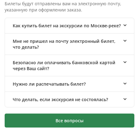
Билеты будут отправлены вам на электронную почту,
указанную при оформлении заказа.
Как купить билет на экскурсии по Москве-реке?
Мне не пришел на почту электронный билет,
что делать?
Безопасно ли оплачивать банковской картой
через Ваш сайт?
Нужно ли распечатывать билет?
Что делать, если экскурсия не состоялась?
Все вопросы