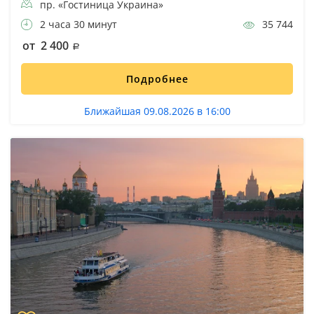
пр. «Гостиница Украина»
2 часа 30 минут
35 744
от 2 400
Подробнее
Ближайшая 09.08.2026 в 16:00