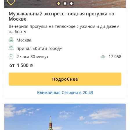
Музыкальный экспресс - водная прогулка по
Москве
Вечерняя прогулка на теплоходе с ужином и ди-джеем
на борту
Москва
причал «Китай-город»
2 часа 30 минут
17 058
от 1 500
Подробнее
Ближайшая Сегодня в 20:43