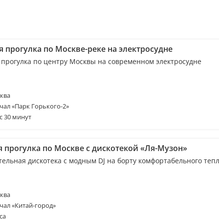
я прогулка по Москве-реке на электросудне
 прогулка по центру Москвы на современном электросудне
ква
чал «Парк Горького-2»
с 30 минут
я прогулка по Москве с дискотекой «Ля-Музон»
тельная дискотека с модным DJ на борту комфортабельного тепл
ква
чал «Китай-город»
са