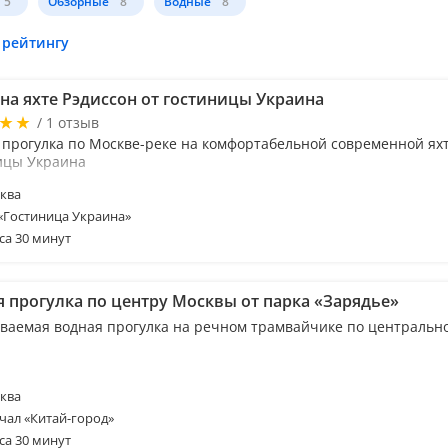
5
Обзорные
8
Водные
8
 рейтингу
 на яхте Рэдиссон от гостиницы Украина
/ 1 отзыв
 прогулка по Москве-реке на комфортабельной современной яхт
ицы Украина
ква
 «Гостиница Украина»
са 30 минут
я прогулка по центру Москвы от парка «Зарядье»
ваемая водная прогулка на речном трамвайчике по центральн
ква
чал «Китай-город»
са 30 минут