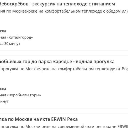
Небоскрёбов - экскурсия на теплоходе с питанием
сия по Москве-реке на комфортабельном теплоходе с обедом ил
ква
чал «Китай-город»
са 30 минут
обьевых гор до парка Зарядье - водная прогулка
 прогулка по Москве-реке на комфортабельном теплоходе от В
ква
чал «Воробьевы горы»
минут
лка по Москве на яхте ERWIN Река
 прогулка по Москве-реке на современной яхте-ресторане ERWI