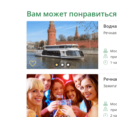
Вам может понравиться
Водна
Речная
Мос
при
1 ча
Речна
Зажига
Мос
при
2 ча