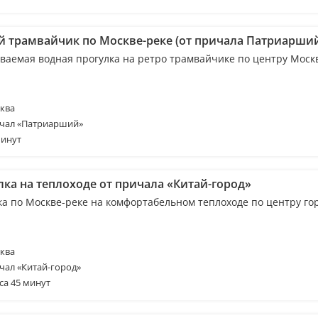
й трамвайчик по Москве-реке (от причала Патриарши
ваемая водная прогулка на ретро трамвайчике по центру Моск
ква
чал «Патриарший»
минут
лка на теплоходе от причала «Китай-город»
ка по Москве-реке на комфортабельном теплоходе по центру го
ква
чал «Китай-город»
са 45 минут