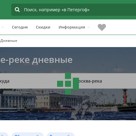
Сегодня
Скидки
Информация
Дневные
ве-реке дневные
куда
Москва-река