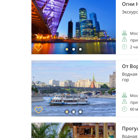
Огни 
Экскур
Мос
при
2 ча
От Вор
Водная
гор
Мос
при
60 
Прогу
Водная