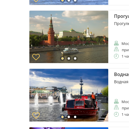
Прогу
Прогулк
Мос
при
1 ча
Водна
Водная
Мос
при
1 ча