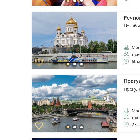
Речно
Незабы
Мос
при
60 
Прогу
Прогул
Мос
при
2 ча