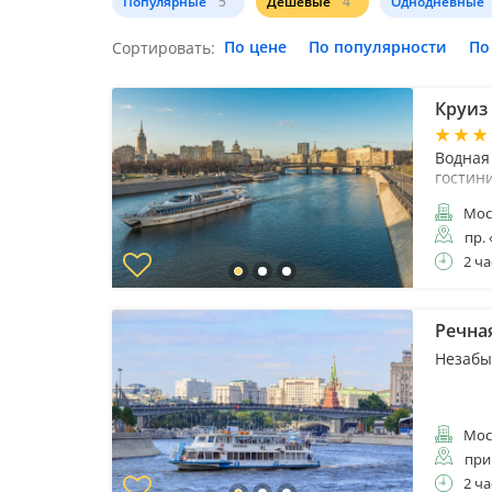
Популярные
5
Дешевые
4
Однодневные
По цене
По популярности
По
Сортировать:
Круиз
Водная
гостин
Мос
пр.
2 ча
Речна
Незабы
Мос
при
2 ча