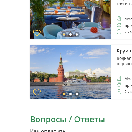
гостин
Мос
пр.
2 ча
Круиз 
Водная
первог
Мос
пр.
2 ча
Вопросы / Ответы
Как оплатить