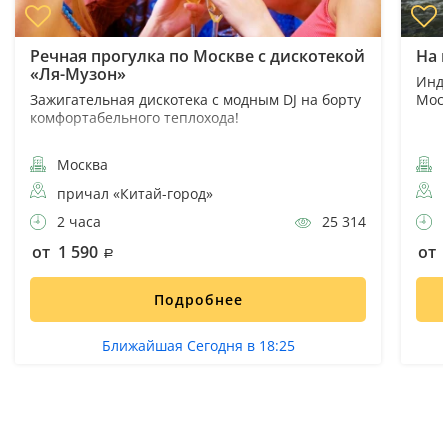
Речная прогулка по Москве с дискотекой
На 
«Ля-Музон»
Инди
Зажигательная дискотека с модным DJ на борту
Моск
комфортабельного теплохода!
Москва
причал «Китай-город»
2 часа
25 314
2
от 1 590
от 
Подробнее
Ближайшая Сегодня в 18:25