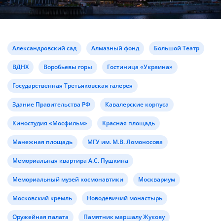
Александровский сад
Алмазный фонд
Большой Театр
ВДНХ
Воробьевы горы
Гостиница «Украина»
Государственная Третьяковская галерея
Здание Правительства РФ
Кавалерские корпуса
Киностудия «Мосфильм»
Красная площадь
Манежная площадь
МГУ им. М.В. Ломоносова
Мемориальная квартира А.С. Пушкина
Мемориальный музей космонавтики
Москвариум
Московский кремль
Новодевичий монастырь
Оружейная палата
Памятник маршалу Жукову