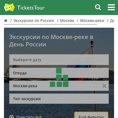
Экскурсии по России
Москва
Москва-река
Ден
Экскурсии по Москве-реке в
День России
Откуда
Москва-река
Тип экскурсии
Очистить всё
Ещё фильтры