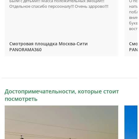
Были с детьми!!! Масса положительных эмоций!!!
О по
Отдельное спасибо персооналу!!! Очень здорово!!!!
напи
побл
вним
букв
вост
Смотровая площадка Москва-Сити
Смо
PANORAMA360
PAN
Достопримечательности, которые стоит
посмотреть