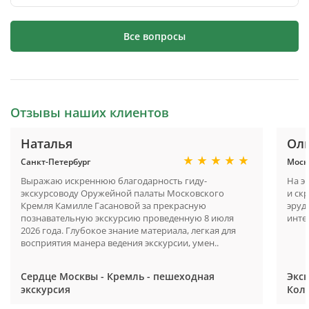
Все вопросы
Отзывы наших клиентов
Наталья
Ол
Санкт-Петербург
Моск
Выражаю искреннюю благодарность гиду-
На э
экскурсоводу Оружейной палаты Московского
и ск
Кремля Камилле Гасановой за прекрасную
эруд
познавательную экскурсию проведенную 8 июля
инте
2026 года. Глубокое знание материала, легкая для
восприятия манера ведения экскурсии, умен..
Сердце Москвы - Кремль - пешеходная
Экс
экскурсия
Кол