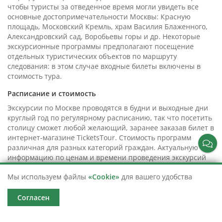
чтобы туристы за отведенное время могли увидеть все
основные достопримечательности Москвы: Красную
площадь, Московский Кремль, храм Василия Блаженного,
Александровский сад, Воробьевы горы и др. Некоторые
экскурсионные программы предполагают посещение
отдельных туристических объектов по маршруту
следования: в этом случае входные билеты включены в
стоимость тура.
Расписание и стоимость
Экскурсии по Москве проводятся в будни и выходные дни
круглый год по регулярному расписанию, так что посетить
столицу сможет любой желающий, заранее заказав билет в
интернет-магазине TicketsTour. Стоимость программ
различная для разных категорий граждан. Актуальную
информацию по ценам и времени проведения экскурсий
вы можете получить на нашем сайте или по телефону.
Мы используем файлы
«Cookie»
для вашего удобства
Чтобы приобрести билет, выберите программу, укажите
все параметры и проведите оплату картой. Электронный
билет поступит на указанную при оформлении
Согласен
электронную почту.