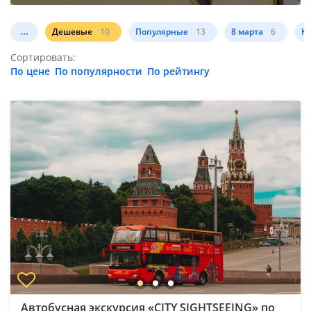
...
Дешевые
10
Популярные
13
8 марта
6
Но
Сортировать:
По цене
По популярности
По рейтингу
Автобусная экскурсия «CITY SIGHTSEEING» по