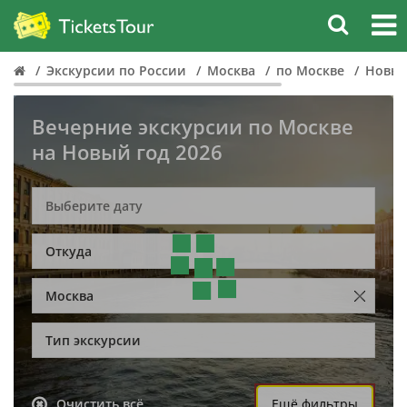
Экскурсии по России
Москва
по Москве
Новый
Вечерние экскурсии по Москве
на Новый год 2026
Откуда
Москва
Тип экскурсии
Очистить всё
Ещё фильтры