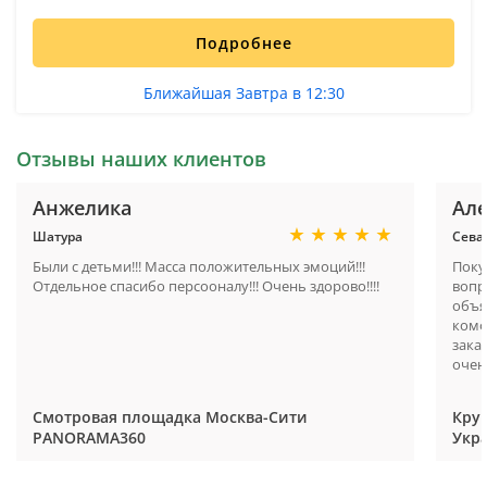
Подробнее
Ближайшая Завтра в 12:30
Отзывы наших клиентов
Анжелика
Але
Шатура
Сева
Были с детьми!!! Масса положительных эмоций!!!
Поку
Отдельное спасибо персооналу!!! Очень здорово!!!!
вопр
объя
комф
зака
очен
Смотровая площадка Москва-Сити
Круи
PANORAMA360
Укр