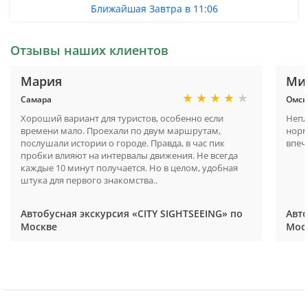
Ближайшая Завтра в 11:06
Отзывы наших клиентов
Мария
Ми
Самара
Омск
Хороший вариант для туристов, особенно если
Непл
времени мало. Проехали по двум маршрутам,
норм
послушали истории о городе. Правда, в час пик
впеч
пробки влияют на интервалы движения. Не всегда
каждые 10 минут получается. Но в целом, удобная
штука для первого знакомства..
Автобусная экскурсия «CITY SIGHTSEEING» по
Авто
Москве
Мос