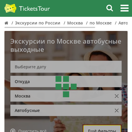
Экскурсии по России
Москва
по Москве
Автоб
Экскурсии по Москве автобусные
выходные
Откуда
Москва
Автобусные
Очистить всё
Ещё фильтры