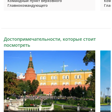
Командный пункт Верховного
Ком
Главнокомандующего
Гла
Достопримечательности, которые стоит
посмотреть