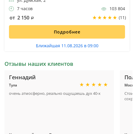
ул. Думская, 2
7 часов
103 804
от 2 150
(11)
Подробнее
Ближайшая 11.08.2026 в 09:00
Отзывы наших клиентов
Геннадий
По
Тула
Моск
очень атмосферно, реально ощущаешь дух 40-х
Стои
сохр