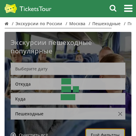
Экскурсии по России
Москва
Пешеходные
Поп
Экскурсии пешеходные
популярные
Откуда
Куда
Пешеходные
Очистить всё
Ещё фильтры