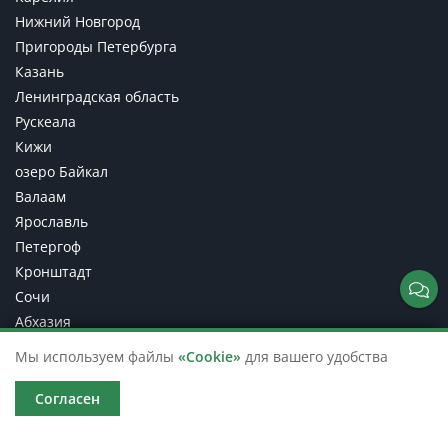
Нижний Новгород
Пригороды Петербурга
Казань
Ленинградская область
Рускеала
Кижи
озеро Байкал
Валаам
Ярославль
Петергоф
Кронштадт
Сочи
Абхазия
Мы используем файлы
«Cookie»
для вашего удобства
Все экскурсии
Согласен
Все расписание