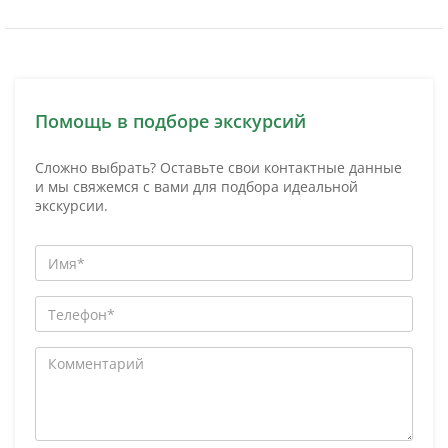
Помощь в подборе экскурсий
Сложно выбрать? Оставьте свои контактные данные
и мы свяжемся с вами для подбора идеальной
экскурсии.