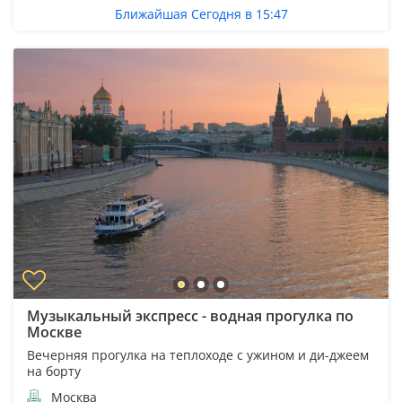
Ближайшая Сегодня в 15:47
Музыкальный экспресс - водная прогулка по
Москве
Вечерняя прогулка на теплоходе с ужином и ди-джеем
на борту
Москва