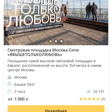
Смотровая площадка Москва-Сити
«#ВЫШЕТОЛЬКОЛЮБОВЬ»
Посещение самой высокой смотровой площадки в
Европе, расположенной на высоте 354 метра в самом
центре Москвы
Москва
Башня ОКО
2 часа
52 151
от 1 000
(1)
Подробнее