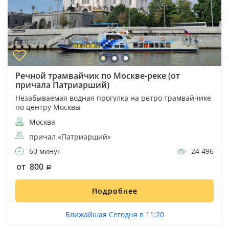
Речной трамвайчик по Москве-реке (от
причала Патриарший)
Незабываемая водная прогулка на ретро трамвайчике
по центру Москвы
Москва
причал «Патриарший»
60 минут
24 496
от 800
Подробнее
Ближайшая Сегодня в 11:20