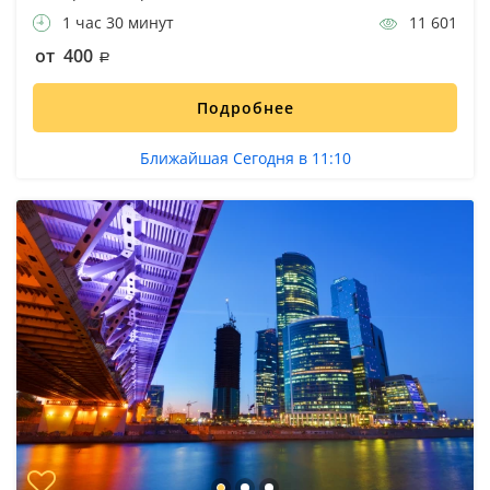
1 час 30 минут
11 601
от 400
Подробнее
Ближайшая Сегодня в 11:10