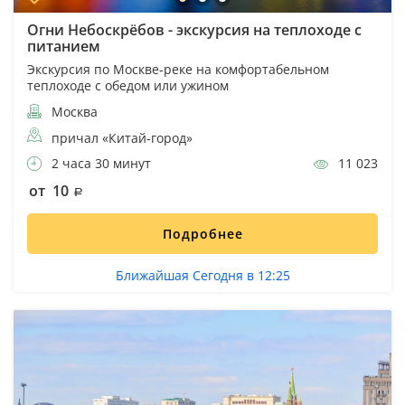
Огни Небоскрёбов - экскурсия на теплоходе с
питанием
Экскурсия по Москве-реке на комфортабельном
теплоходе с обедом или ужином
Москва
причал «Китай-город»
2 часа 30 минут
11 023
от 10
Подробнее
Ближайшая Сегодня в 12:25