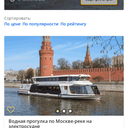
Сортировать:
По цене
По популярности
По рейтингу
Водная прогулка по Москве-реке на
электросудне