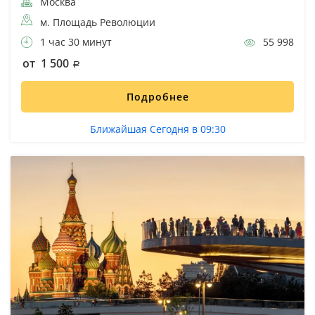
Москва
м. Площадь Революции
1 час 30 минут
55 998
от 1 500
Подробнее
Ближайшая Сегодня в 09:30