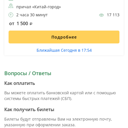
причал «Китай-город»
2 часа 30 минут
17 113
от 1 500
Подробнее
Ближайшая Сегодня в 17:54
Вопросы / Ответы
Как оплатить
Вы можете оплатить банковской картой или с помощью
системы быстрых платежей (СБП).
Как получить билеты
Билеты будут отправлены Вам на электронную почту,
указанную при оформлении заказа.