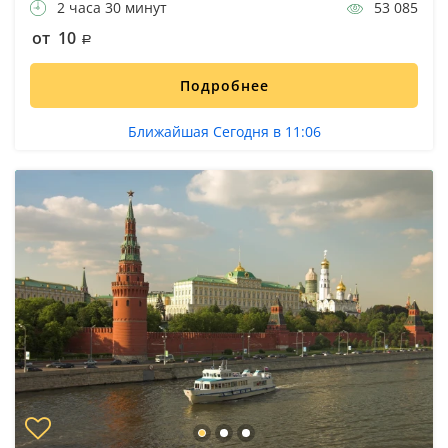
2 часа 30 минут
53 085
от 10
Подробнее
Ближайшая Сегодня в 11:06