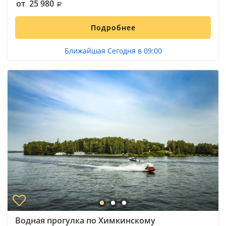
от 25 980
Подробнее
Ближайшая Сегодня в 09:00
Водная прогулка по Химкинскому