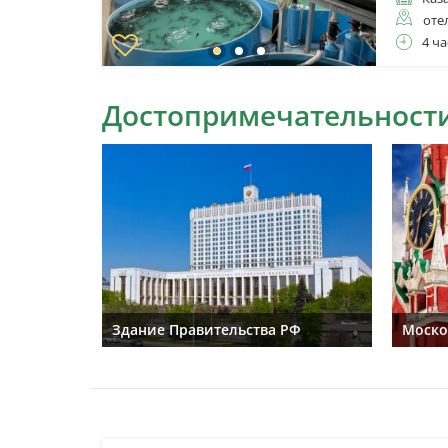
оте
4 ча
Достопримечательности
Здание Правительства РФ
Моско