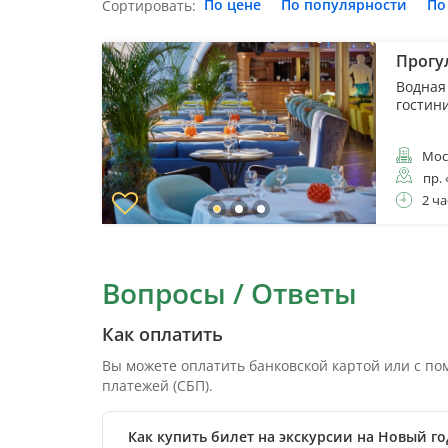
По цене
По популярности
По
Сортировать:
Прогу
Водная
гостин
Мос
пр.
2 ча
Вопросы / Ответы
Как оплатить
Вы можете оплатить банковской картой или с п
платежей (СБП).
Как купить билет на экскурсии на Новый г