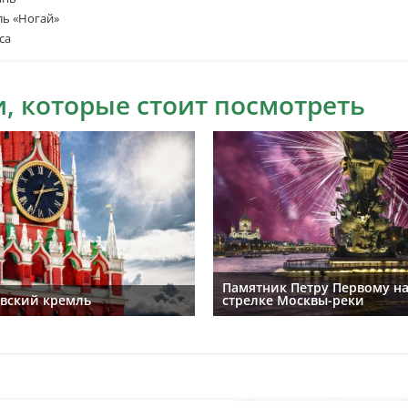
ль «Ногай»
са
, которые стоит посмотреть
Памятник Петру Первому н
вский кремль
стрелке Москвы-реки