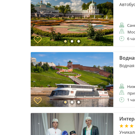
Автобу
Санк
Мос
6 ча
Водная
Водная
Ниж
при
1 ча
Интер
Уникал