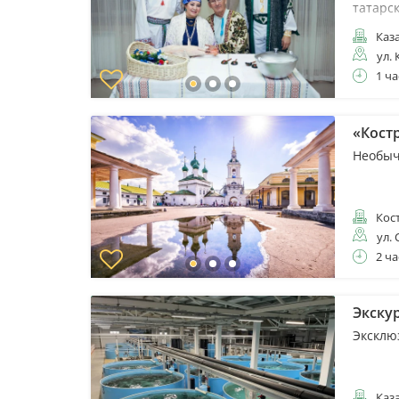
татарс
Каз
ул.
1 ча
«Костр
Необыч
Кос
ул. 
2 ча
Экскур
Эксклю
Каз