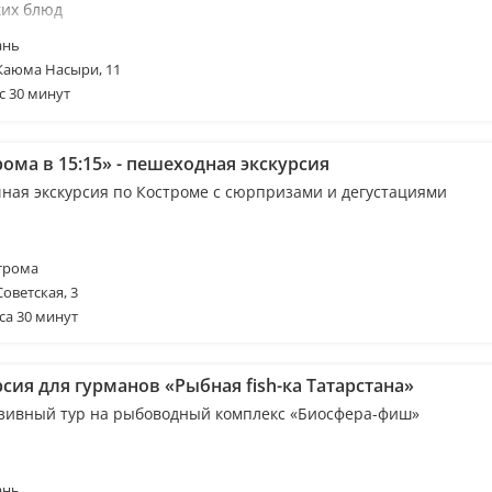
ких блюд
ань
 Каюма Насыри, 11
с 30 минут
ома в 15:15» - пешеходная экскурсия
ная экскурсия по Костроме с сюрпризами и дегустациями
трома
Советская, 3
са 30 минут
сия для гурманов «Рыбная fish-ка Татарстана»
зивный тур на рыбоводный комплекс «Биосфера-фиш»
ань