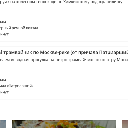
круиз на колесном теплоходе по Химкинскому водохранилищу
ква
ерный речной вокзал
минут
й трамвайчик по Москве-реке (от причала Патриарши
ваемая водная прогулка на ретро трамвайчике по центру Моск
ква
чал «Патриарший»
минут