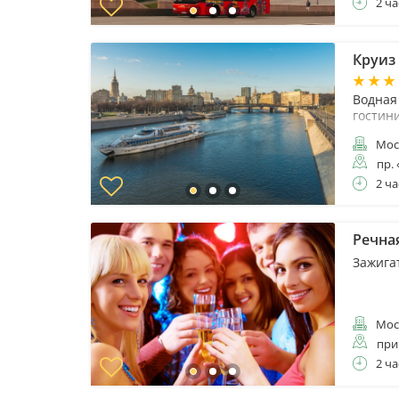
2 ча
Круиз
Водная
гостин
Мос
пр.
2 ча
Речна
Зажига
Мос
при
2 ча