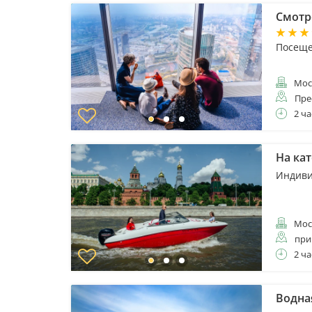
Смотр
Посеще
Мос
Пре
2 ча
На ка
Индиви
Мос
при
2 ча
Водна