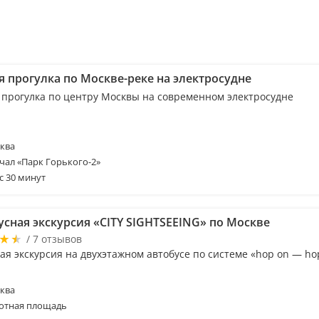
я прогулка по Москве-реке на электросудне
 прогулка по центру Москвы на современном электросудне
ква
чал «Парк Горького-2»
с 30 минут
усная экскурсия «CITY SIGHTSEEING» по Москве
/ 7 отзывов
я экскурсия на двухэтажном автобусе по системе «hop on — hop
ква
отная площадь