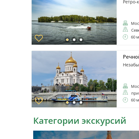
Ретро-
Мос
Сев
60 
Речно
Незабы
Мос
при
60 
Категории экскурсий