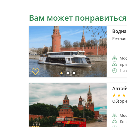
Вам может понравиться
Водна
Речная
Мос
при
1 ча
Автоб
Обзорна
Мос
Бол