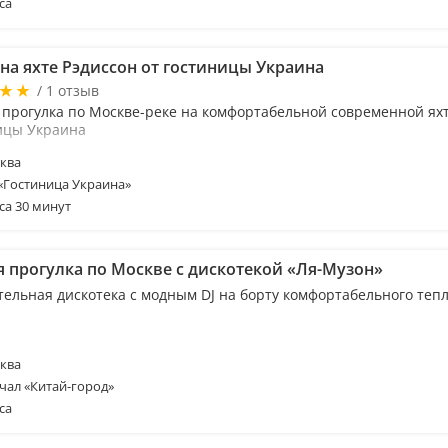
са
 на яхте Рэдиссон от гостиницы Украина
/ 1 отзыв
 прогулка по Москве-реке на комфортабельной современной яхт
ицы Украина
ква
 «Гостиница Украина»
са 30 минут
я прогулка по Москве с дискотекой «Ля-Музон»
тельная дискотека с модным DJ на борту комфортабельного тепл
ква
чал «Китай-город»
са