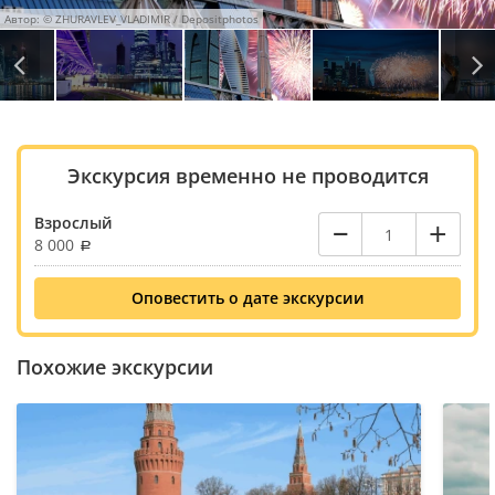
Автор: © ZHURAVLEV_VLADIMIR / Depositphotos
Автор: © Ivan Kurmyshov / Depositphotos
Автор: © Svetlana Vasilyeva / Depositphotos
Автор: © Roman Sigaev / Depositphotos
Экскурсия временно не проводится
–
+
Взрослый
8 000
Оповестить о дате экскурсии
Похожие экскурсии