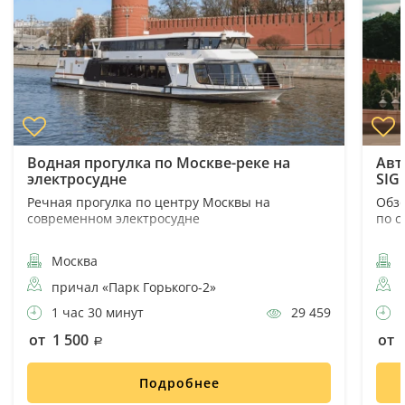
Водная прогулка по Москве-реке на
Авт
электросудне
SIG
Речная прогулка по центру Москвы на
Обзо
современном электросудне
по с
Москва
причал «Парк Горького-2»
1 час 30 минут
29 459
2
от 1 500
от 
Подробнее