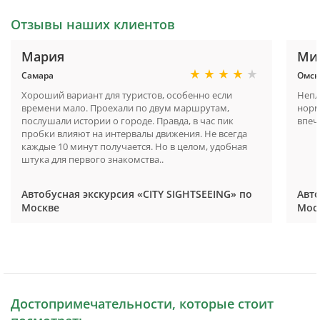
Отзывы наших клиентов
Мария
Ми
Самара
Омск
Хороший вариант для туристов, особенно если
Непл
времени мало. Проехали по двум маршрутам,
норм
послушали истории о городе. Правда, в час пик
впеч
пробки влияют на интервалы движения. Не всегда
каждые 10 минут получается. Но в целом, удобная
штука для первого знакомства..
Автобусная экскурсия «CITY SIGHTSEEING» по
Авто
Москве
Мос
Достопримечательности, которые стоит